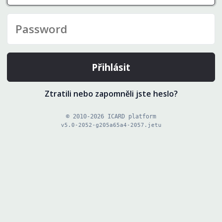
Přihlásit
Ztratili nebo zapomněli jste heslo?
© 2010-2026 ICARD platform
v5.0-2052-g205a65a4-2057.jetu